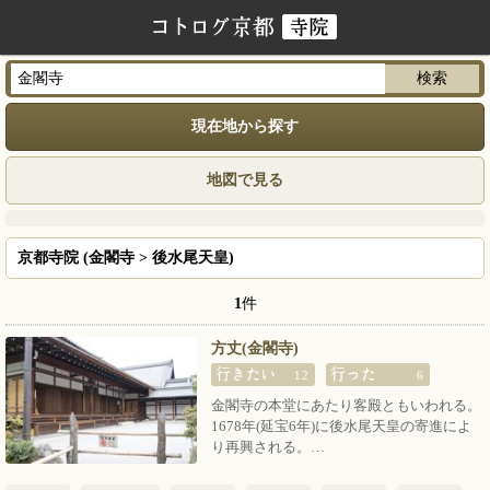
現在地から探す
地図で見る
京都寺院 (金閣寺 > 後水尾天皇)
1
件
方丈(金閣寺)
12
6
金閣寺の本堂にあたり客殿ともいわれる。
1678年(延宝6年)に後水尾天皇の寄進によ
り再興される。…