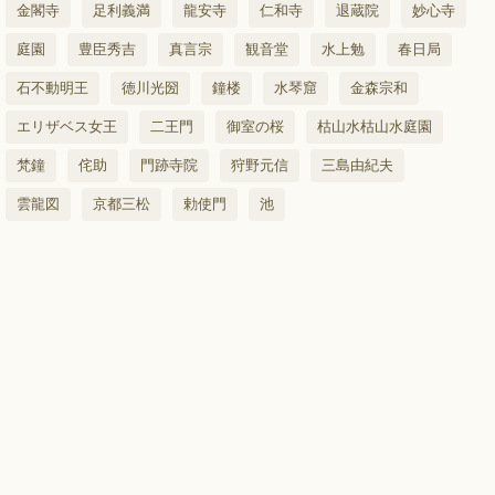
金閣寺
足利義満
龍安寺
仁和寺
退蔵院
妙心寺
庭園
豊臣秀吉
真言宗
観音堂
水上勉
春日局
石不動明王
徳川光圀
鐘楼
水琴窟
金森宗和
エリザベス女王
二王門
御室の桜
枯山水枯山水庭園
梵鐘
侘助
門跡寺院
狩野元信
三島由紀夫
雲龍図
京都三松
勅使門
池